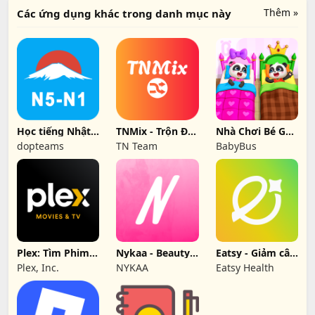
Thêm »
Các ứng dụng khác trong danh mục này
Học tiếng Nhật
TNMix - Trộn Đề
Nhà Chơi Bé Gấu
N5 N1 - Mikun
Trắc Nghiệm
Trúc | BabyBus
dopteams
TN Team
BabyBus
Plex: Tìm Phim
Nykaa - Beauty
Eatsy - Giảm cân
& Chương Trình
Shopping App
Healthy
Plex, Inc.
NYKAA
Eatsy Health
TV