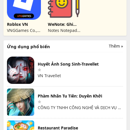
Roblox VN
WeNote: Ghi
chú, Lịch, Nhắc
VNGGames Co.,
Notes Notepad
nhở
Ltd
Notebook
Thêm »
Ứng dụng phổ biến
Huyết Ảnh Song Sinh-Travellet
VN Travellet
Phàm Nhân Tu Tiên: Duyên Khởi
CÔNG TY TNHH CÔNG NGHỆ VÀ DỊCH VỤ HỒNG HÀ
Restaurant Paradise