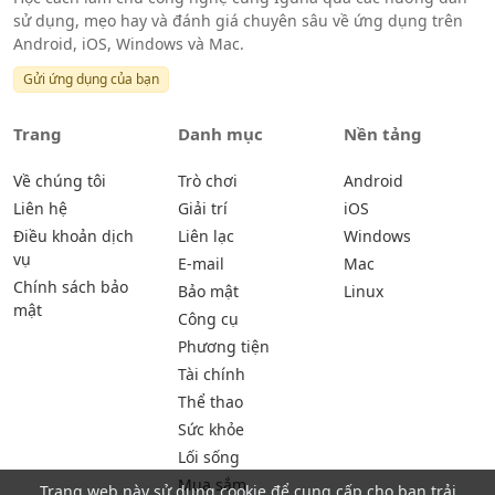
sử dụng, mẹo hay và đánh giá chuyên sâu về ứng dụng trên
Android, iOS, Windows và Mac.
Gửi ứng dụng của bạn
Trang
Danh mục
Nền tảng
Về chúng tôi
Trò chơi
Android
Liên hệ
Giải trí
iOS
Điều khoản dịch
Liên lạc
Windows
vụ
E-mail
Mac
Chính sách bảo
Bảo mật
Linux
mật
Công cụ
Phương tiện
Tài chính
Thể thao
Sức khỏe
Lối sống
Mua sắm
Trang web này sử dụng cookie để cung cấp cho bạn trải