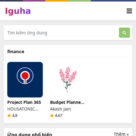
finance
Project Plan 365
Budget Planner
App - Fleur
HOUSATONIC
Akash Jain
SOFTWARE INC.
4.8
4.67
Thêm »
Ứng dụng phổ biến