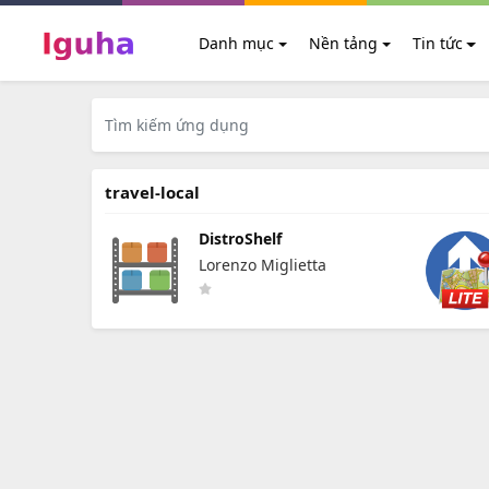
Danh mục
Nền tảng
Tin tức
travel-local
DistroShelf
Lorenzo Miglietta