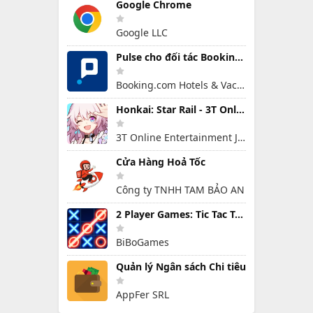
Google Chrome
Google LLC
Pulse cho đối tác Booking.com
Booking.com Hotels & Vacation Rentals
Honkai: Star Rail - 3T Online
3T Online Entertainment Joint Stock Company
Cửa Hàng Hoả Tốc
Công ty TNHH TAM BẢO AN
2 Player Games: Tic Tac Toe
BiBoGames
Quản lý Ngân sách Chi tiêu
AppFer SRL