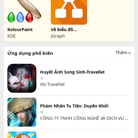
KolourPaint
Vẽ biểu đồ
chuyên nghiệp
KDE
JGraph
với draw.io trên
Linux
Thêm »
Ứng dụng phổ biến
Huyết Ảnh Song Sinh-Travellet
VN Travellet
Phàm Nhân Tu Tiên: Duyên Khởi
CÔNG TY TNHH CÔNG NGHỆ VÀ DỊCH VỤ HỒNG HÀ