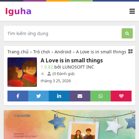
Trang chủ
»
Trò chơi
»
Android
»
A Love is in small things
A Love is in small things
1.0.82
bởi LUNOSOFT INC
(0 Đánh giá)
tháng 3 25, 2026