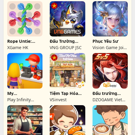
Rope Untie:
Đấu Trường
Phục Yêu Sư
Tangle Master
Chân Lý
XGame HK
VNG GROUP JSC
Vision Game Joint
Stock Company
My
Tiệm Tạp Hóa
Đấu trường
Supermarket!
Thời Gian - VSI
Onmyoji
Play Infinity
VSinvest
DZOGAME Viet
Co.,Ltd,
Nam