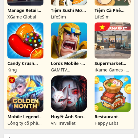
Manage Retail
Tiệm Sushi Mơ
Tiệm Cà Phê
Store
Ước
Hạnh Phúc
XGame Global
LifeSim
LifeSim
Candy Crush
Lords Mobile -
Supermarket
Saga
Gamota
Simulator Store
King
GAMFIV
iKame Games -
COMPANY
Zego Studio
LIMITED
Mobile Legends:
Huyết Ảnh Song
Restaurant
Bang Bang FT
Sinh-Travellet
Paradise
Công ty cổ phần
VN Travellet
Happy Labs
phát triển công
nghệ số Hồng Hà