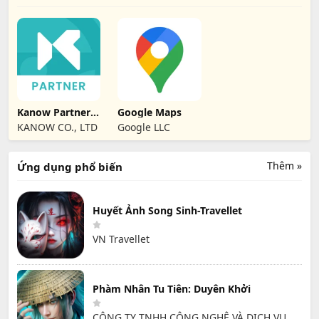
Kanow Partner -
Google Maps
Đối tác tài xế
KANOW CO., LTD
Google LLC
Thêm »
Ứng dụng phổ biến
Huyết Ảnh Song Sinh-Travellet
VN Travellet
Phàm Nhân Tu Tiên: Duyên Khởi
CÔNG TY TNHH CÔNG NGHỆ VÀ DỊCH VỤ HỒNG HÀ